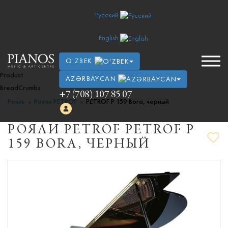
Русский
English
O'ZBEK
Product
AZƏRBAYCAN
BreadCrumbs
+7 (708) 107 85 07
Рояль
Рояли PETROF
PETROF P 159 Bora, черный
РОЯЛИ PETROF PETROF P
159 BORA, ЧЕРНЫЙ