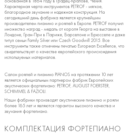
основанная в 1864 году в Градец-Кралове, Чехия.
Характерная черта инструментов PETROF - мягкое,
благородное звучание и надежная конструкция. На
сегодняшний день фабрика является крупнейшим
производителем пианино и роялей в Европе. PETROF получил
множество наград - медаль от короля Георга на выставке в
Лондоне, Гран-При в Париже, Барселоне и Брюсселе и даже
титул семьи Family Silver или Czech Goodwill 2015. Все
инструменты также отмечены печатью European Excellence, что
свидетельствует о качестве европейского происхождения
используемых материалов.
Салон роялей и пианино PIANOS на протяжении 10 лет
является официальным партнером фабрик Европейских
акустических фортепиано: PETROF, AUGUST FOERSTER,
SCHIMMEL & FAZIOLI.
Наши фабрики производят акустические пианино и рояли
более 165 лет и являются гарантом высокого качества и
звучания фортепиано.
КОМПЛЕКТАЦИЯ ФОРТЕПИАНО