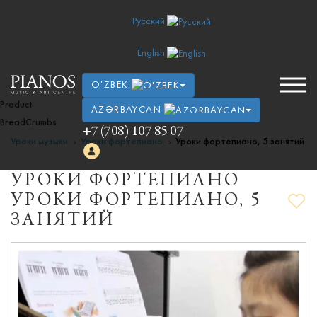
Русский
English
O'ZBEK
Product
AZƏRBAYCAN
BreadCrumbs
+7 (708) 107 85 07
Уроки музыки
Уроки фортепиано
Уроки фортепиано, 5 занятий
УРОКИ ФОРТЕПИАНО
УРОКИ ФОРТЕПИАНО, 5
ЗАНЯТИЙ