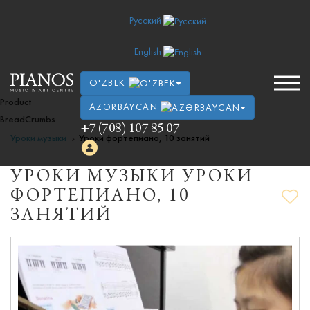
Русский
English
O'ZBEK
Product
AZƏRBAYCAN
BreadCrumbs
+7 (708) 107 85 07
Уроки музыки
Уроки фортепиано, 10 занятий
УРОКИ МУЗЫКИ УРОКИ
ФОРТЕПИАНО, 10
ЗАНЯТИЙ