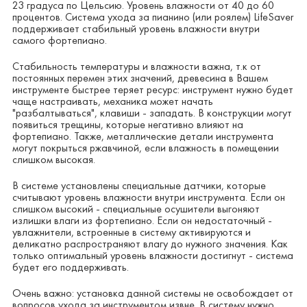
23 градуса по Цельсию. Уровень влажности от 40 до 60
процентов. Система ухода за пианино (или роялем) LifeSaver
поддерживает стабильный уровень влажности внутри
самого фортепиано.
Стабильность температуры и влажности важна, т.к от
постоянных перемен этих значений, древесина в Вашем
инструменте быстрее теряет ресурс: инструмент нужно будет
чаще настраивать, механика может начать
"разбалтываться", клавиши - западать. В конструкции могут
появиться трещины, которые негативно влияют на
фортепиано. Также, металлические детали инструмента
могут покрыться ржавчиной, если влажность в помещении
слишком высокая.
В системе установлены специальные датчики, которые
считывают уровень влажности внутри инструмента. Если он
слишком высокий - специальные осушители выгоняют
излишки влаги из фортепиано. Если он недостаточный -
увлажнители, встроенные в систему активируются и
деликатно распространяют влагу до нужного значения. Как
только оптимальный уровень влажности достигнут - система
будет его поддерживать.
Очень важно: установка данной системы не освобождает от
вопросов ухода за инструментом извне. В систему нужно